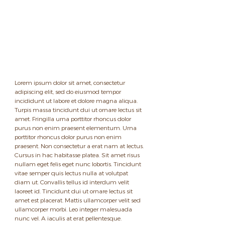
Lorem ipsum dolor sit amet, consectetur 
adipiscing elit, sed do eiusmod tempor 
incididunt ut labore et dolore magna aliqua. 
Turpis massa tincidunt dui ut ornare lectus sit 
amet. Fringilla urna porttitor rhoncus dolor 
purus non enim praesent elementum. Urna 
porttitor rhoncus dolor purus non enim 
praesent. Non consectetur a erat nam at lectus. 
Cursus in hac habitasse platea. Sit amet risus 
nullam eget felis eget nunc lobortis. Tincidunt 
vitae semper quis lectus nulla at volutpat 
diam ut. Convallis tellus id interdum velit 
laoreet id. Tincidunt dui ut ornare lectus sit 
amet est placerat. Mattis ullamcorper velit sed 
ullamcorper morbi. Leo integer malesuada 
nunc vel. A iaculis at erat pellentesque.