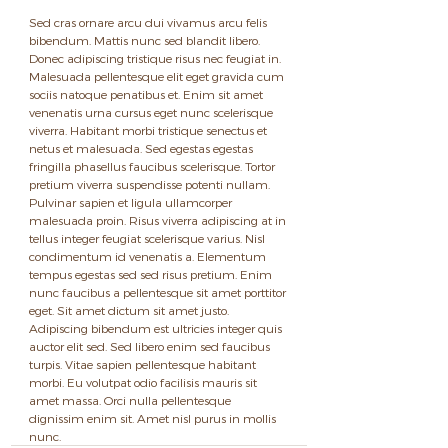
Sed cras ornare arcu dui vivamus arcu felis 
bibendum. Mattis nunc sed blandit libero. 
Donec adipiscing tristique risus nec feugiat in. 
Malesuada pellentesque elit eget gravida cum 
sociis natoque penatibus et. Enim sit amet 
venenatis urna cursus eget nunc scelerisque 
viverra. Habitant morbi tristique senectus et 
netus et malesuada. Sed egestas egestas 
fringilla phasellus faucibus scelerisque. Tortor 
pretium viverra suspendisse potenti nullam. 
Pulvinar sapien et ligula ullamcorper 
malesuada proin. Risus viverra adipiscing at in 
tellus integer feugiat scelerisque varius. Nisl 
condimentum id venenatis a. Elementum 
tempus egestas sed sed risus pretium. Enim 
nunc faucibus a pellentesque sit amet porttitor 
eget. Sit amet dictum sit amet justo. 
Adipiscing bibendum est ultricies integer quis 
auctor elit sed. Sed libero enim sed faucibus 
turpis. Vitae sapien pellentesque habitant 
morbi. Eu volutpat odio facilisis mauris sit 
amet massa. Orci nulla pellentesque 
dignissim enim sit. Amet nisl purus in mollis 
nunc.